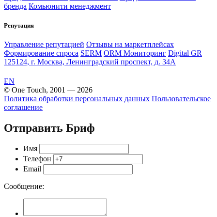
бренда
Комьюнити менеджмент
Репутация
Управление репутацией
Отзывы на маркетплейсах
Формирование спроса
SERM
ORM Мониторинг
Digital GR
125124, г. Москва, Ленинградский проспект, д. 34А
EN
© One Touch, 2001 — 2026
Политика обработки персональных данных
Пользовательское
соглашение
Отправить Бриф
Имя
Телефон
Email
Сообщение: