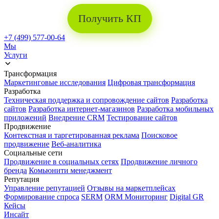
Получить КП
+7 (499) 577-00-64
Мы
Услуги
Трансформация
Маркетинговые исследования
Цифровая трансформация
Разработка
Техническая поддержка и сопровождение сайтов
Разработка
сайтов
Разработка интернет-магазинов
Разработка мобильных
приложений
Внедрение CRM
Тестирование сайтов
Продвижение
Контекстная и таргетированная реклама
Поисковое
продвижение
Веб-аналитика
Социальные сети
Продвижение в социальных сетях
Продвижение личного
бренда
Комьюнити менеджмент
Репутация
Управление репутацией
Отзывы на маркетплейсах
Формирование спроса
SERM
ORM Мониторинг
Digital GR
Кейсы
Инсайт